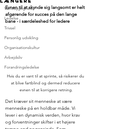
længere
Evnen til at skynde sig langsomt er helt 
Væredygtighed
afgørende for succes på den lange 
Ledelse
bane - i særdeleshed for ledere
Trivsel
Personlig udvikling
Organisationskultur
Arbejdsliv
Forandringsledelse
Hvis du er vant til at sprinte, så risikerer du 
at blive fartblind og dermed reducere 
evnen til at korrigere retning.
Det kræver sit menneske at være 
menneske på en holdbar måde. Vi 
lever i en dynamisk verden, hvor krav 
og forventninger skifter i et højere 
tempo end nogensinde. Som 