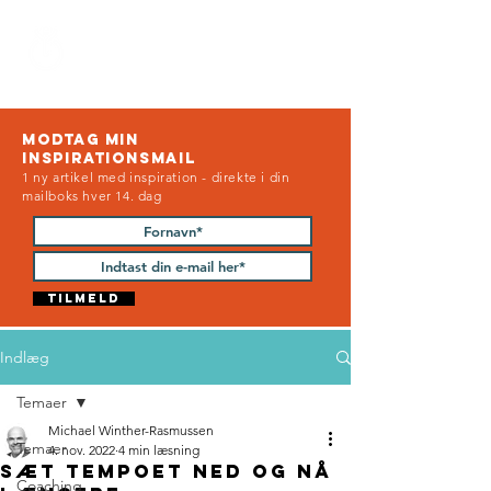
Future
being
Modtag min
INSPIRATIONSMAIL
1 ny artikel med inspiration - direkte i din
mailboks hver 14. dag
Tilmeld
Indlæg
Temaer
Michael Winther-Rasmussen
Temaer
4. nov. 2022
4 min læsning
Sæt tempoet ned og nå
Coaching