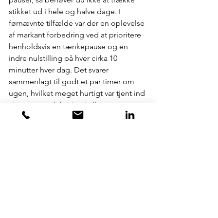
stikket ud i hele og halve dage. I 
førnævnte tilfælde var der en oplevelse 
af markant forbedring ved at prioritere 
henholdsvis en tænkepause og en 
indre nulstilling på hver cirka 10 
minutter hver dag. Det svarer 
sammenlagt til godt et par timer om 
ugen, hvilket meget hurtigt var tjent ind 
via øget produktivitet i alle ugens 
andre arbejdstimer. På det personlige 
plan gav det lederen en følelse af at 
være mere på omgangshøjde og 
langtidsholdbar, hvilket forplantede sig 
som en styrke i resten af teamet. Det 
understøttede dermed den proces, 
som de selv var i gang.
Der er således rigtigt meget godt at 