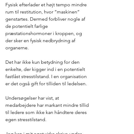
Fysisk efterlader et højt tempo mindre 
rum til restitution, hvor ”maskinen” 
genstartes. Dermed forbliver nogle af 
de potentielt farlige 
præstationshormoner i kroppen, og 
der sker en fysisk nedbrydning af 
organerne.
Det har ikke kun betydning for den 
enkelte, der kigger ind i en potentielt 
fastlåst stresstilstand. I en organisation 
er det også gift for tilliden til ledelsen.
Undersøgelser har vist, at 
medarbejdere har markant mindre tillid 
til ledere som ikke kan håndtere deres 
egen stresstilstand.
Jeg kan i mit eget virke skrive under 