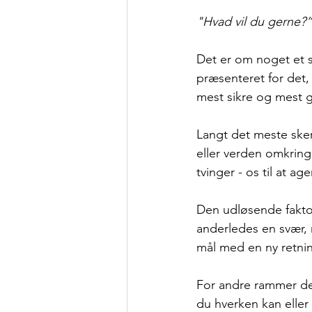
"Hvad vil du gerne?”
Det er om noget et s
præsenteret for det,
mest sikre og mest gi
Langt det meste sker
eller verden omkring
tvinger - os til at ag
Den udløsende faktor
anderledes en svær, 
mål med en ny retni
For andre rammer det 
du hverken kan eller 