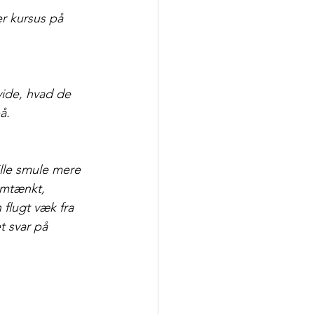
r kursus på 
vide, hvad de 
å.
ille smule mere 
mtænkt, 
 flugt væk fra 
 svar på 