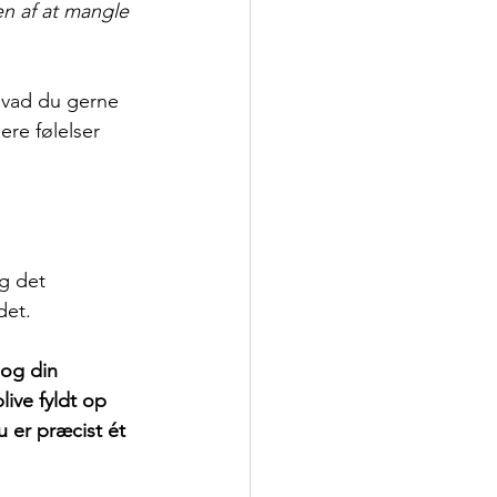
en af at mangle 
 hvad du gerne 
ere følelser 
og det 
det.
 og din 
ive fyldt op 
u er præcist ét 