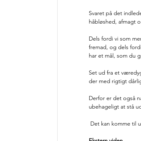
Svaret på det indled
håbløshed, afmagt o
Dels fordi vi som men
fremad, og dels fordi 
har et mål, som du går
Set ud fra et væredyg
der med rigtigt dårl
Derfor er det også na
ubehageligt at stå u
 Det kan komme til
Ekstern viden 