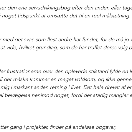
er den ene selvudviklingsbog efter den anden eller tage
noget tidspunkt at omsætte det til en reel målsætning.
 med det svar, som flest andre har fundet, for de må jo 
 at vide, hvilket grundlag, som de har truffet deres valg p
er frustrationerne over den oplevede stilstand fylde en l
til der måske kommer en meget voldsom, og ikke genne
mig i markant anden retning i livet. Det hele drevet af en
el bevægelse henimod noget, fordi der stadig mangler et
ter gang i projekter, finder på endeløse opgaver, 