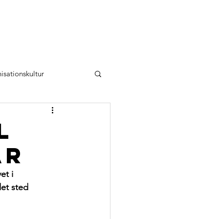
E
FOREDRAG
VÆREDYGTIGHED
BLOG
Kontakt
isationskultur
l
ar
et i 
det sted