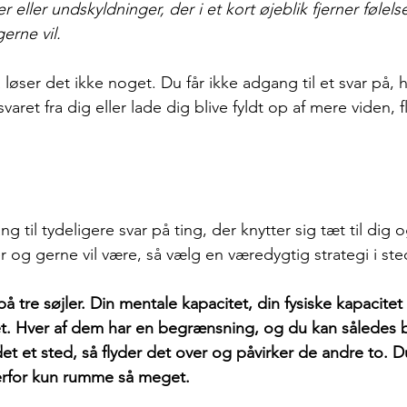
 eller undskyldninger, der i et kort øjeblik fjerner følels
erne vil.
 løser det ikke noget. Du får ikke adgang til et svar på,
varet fra dig eller lade dig blive fyldt op af mere viden, fl
g til tydeligere svar på ting, der knytter sig tæt til dig 
og gerne vil være, så vælg en væredygtig strategi i ste
 tre søjler. Din mentale kapacitet, din fysiske kapacitet
t. Hver af dem har en begrænsning, og du kan således bl
 det et sted, så flyder det over og påvirker de andre to. D
rfor kun rumme så meget.