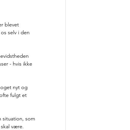
r blevet 
os selv i den 
bevidstheden 
er - hvis ikke 
noget nyt og 
fte fulgt et 
n situation, som 
 skal være.