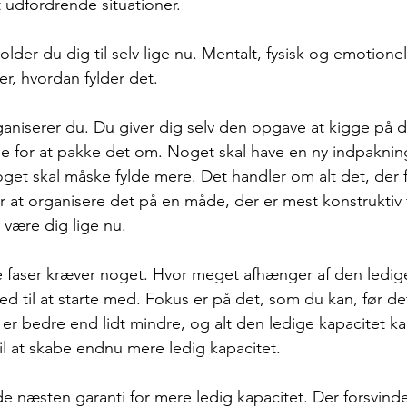
 udfordrende situationer. 
lder du dig til selv lige nu. Mentalt, fysisk og emotionelt
er, hvordan fylder det.
rganiserer du. Du giver dig selv den opgave at kigge på d
ne for at pakke det om. Noget skal have en ny indpakning
get skal måske fylde mere. Det handler om alt det, der fy
r at organisere det på en måde, der er mest konstruktiv 
 være dig lige nu.
re faser kræver noget. Hvor meget afhænger af den ledige
ed til at starte med. Fokus er på det, som du kan, før det
 er bedre end lidt mindre, og alt den ledige kapacitet ka
il at skabe endnu mere ledig kapacitet.  
e næsten garanti for mere ledig kapacitet. Der forsvinde