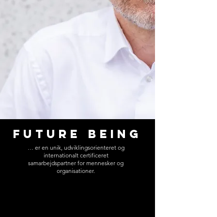
FUTURE BEING
… er en unik, udviklingsorienteret og
internationalt certificeret
samarbejdspartner for mennesker og
organisationer.