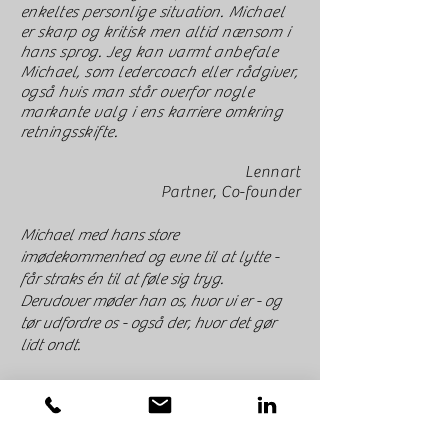
enkeltes personlige situation. Michael
er skarp og kritisk men altid nænsom i
hans sprog. Jeg kan varmt anbefale
Michael, som ledercoach eller rådgiver,
også hvis man står overfor nogle
markante valg i ens karriere omkring
retningsskifte.
Lennart
Partner, Co-founder
Michael med hans store
imødekommenhed og evne til at lytte -
får straks én til at føle sig tryg.
Derudover møder han os, hvor vi er - og
tør udfordre os - også der, hvor det gør
lidt ondt.
Den praktisk orienterede sparring sikrer en
god ramme for udvikling og forandring.