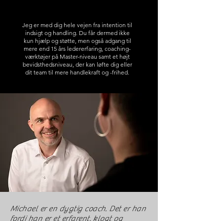
Jeg er med dig hele vejen fra intention til
indsigt og handling. Du får dermed ikke
kun hjælp og støtte, men også adgang til
mere end 15 års ledererfaring, coaching-
værktøjer på Master-niveau samt et højt
bevidsthedsniveau, der kan løfte dig eller
dit team til mere handlekraft og -frihed.
Michael er en dygtig coach. Det er han
fordi han er et erfarent, klogt og