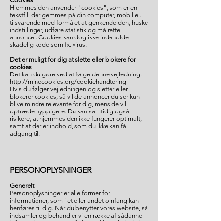
Cookies
Hjemmesiden anvender "cookies", som er en
tekstfil, der gemmes på din computer, mobil el.
tilsvarende med formålet at genkende den, huske
indstillinger, udføre statistik og målrette
annoncer. Cookies kan dog ikke indeholde
skadelig kode som fx. virus.
Det er muligt for dig at slette eller blokere for
cookies
Det kan du gøre ved at følge denne vejledning:
http://minecookies.org/cookiehandtering
Hvis du følger vejledningen og sletter eller
blokerer cookies, så vil de annoncer du ser kun
blive mindre relevante for dig, mens de vil
optræde hyppigere. Du kan samtidig også
risikere, at hjemmesiden ikke fungerer optimalt,
samt at der er indhold, som du ikke kan få
adgang til.
PERSONOPLYSNINGER
Generelt
Personoplysninger er alle former for
informationer, som i et eller andet omfang kan
henføres til dig. Når du benytter vores website, så
indsamler og behandler vi en række af sådanne