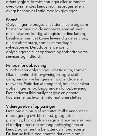
offentliggjort, fortabt, forringet eller kommer til
uvedkommendes kendskab, misbruges eller i
øvrigt behandles i strid med lovgivningen.
Formål
Oplysningerne bruges til at identificere dig som
bruger og vise dig de annoncer, som vil have
mest relevans for dig, at registrere dine køb og
betalinger, samt at kunne levere dig de services,
du har efterspurgt, som fx at modtage
nyhedsbreve. Derudover anvender vi
oplysningerne til at optimere og forbedre vores
services og indhold.
Periode for opbevaring
Vi opbevarer oplysninger i det tidsrum, som er
tilladt i henhold til lovgivningen, og vi sletter
dem, når de ikke længere er nødvendige eller
relevante. Perioden afhænger af, hvilken karakter
oplysningen er og baggrunden for opbevaring.
Det er derfor ikke muligt at give en generel
tidsramme for, hvornår informationer slettes.
Videregivelse af oplysninger
Data om din brug af websitet, hvilke annoncer du
modtager og evt. klikker på, geografisk
placering, køn og alderssegment m.v. videregives
til tredjeparter i det omfang oplysningerne er
kendt, og såfremt vi benytter os af tredjeparter.
Du kan se hvilke tredjeparter, der er tale om, i