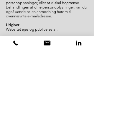
personoplysninger, eller at vi skal begrænse
behandlingen af dine personoplysninger, kan du
også sende os en anmodning herom til
ovennævnte e-mailadresse.
Udgiver
Websitet ejes og publiceres af:
Future Being
Granvej 14
4632 Bjæverskov
Telefon:
29 74 95 59
E-mail:
michael.wintherrasmussen@gmail.com
KONTAKT