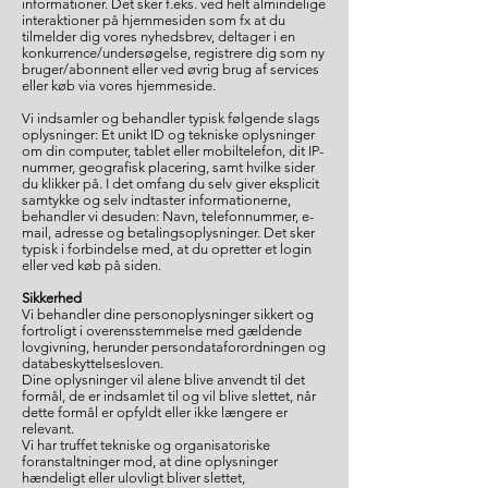
informationer. Det sker f.eks. ved helt almindelige
interaktioner på hjemmesiden som fx at du
tilmelder dig vores nyhedsbrev, deltager i en
konkurrence/undersøgelse, registrere dig som ny
bruger/abonnent eller ved øvrig brug af services
eller køb via vores hjemmeside.
Vi indsamler og behandler typisk følgende slags
oplysninger: Et unikt ID og tekniske oplysninger
om din computer, tablet eller mobiltelefon, dit IP-
nummer, geografisk placering, samt hvilke sider
du klikker på. I det omfang du selv giver eksplicit
samtykke og selv indtaster informationerne,
behandler vi desuden: Navn, telefonnummer, e-
mail, adresse og betalingsoplysninger. Det sker
typisk i forbindelse med, at du opretter et login
eller ved køb på siden.
Sikkerhed
Vi behandler dine personoplysninger sikkert og
fortroligt i overensstemmelse med gældende
lovgivning, herunder persondataforordningen og
databeskyttelsesloven.
Dine oplysninger vil alene blive anvendt til det
formål, de er indsamlet til og vil blive slettet, når
dette formål er opfyldt eller ikke længere er
relevant.
Vi har truffet tekniske og organisatoriske
foranstaltninger mod, at dine oplysninger
hændeligt eller ulovligt bliver slettet,