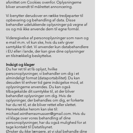
afsnittet om Cookies ovenfor. Oplysningerne
bliver anvendt til målrettet annoncering.
Vi benytter derudover en række tredjeparter til
opbevaring og behandling af data. Disse
behandler udelukkende oplysninger på vegne af
os og må ikke anvende dem til egne formål.
Videregivelse af personoplysninger som navn og
e-mail m.m. vil kun ske, hvis du selv giver
samtykke til det. Vi anvender kun databehandlere
i EU eller i lande, der kan give dine oplysninger
en tilstrækkelig beskyttelse.
Indsigt og klager
Du har ret til at få oplyst, hvilke
personoplysninger, vi behandler om dig i et
almindeligt format (dataportabilitet). Du kan
desuden til enhver tid gøre indsigelse mod, at
oplysningerne anvendes. Du kan også
tilbagekalde dit samtykke til, at der bliver
behandlet oplysninger om dig. Hvis de
oplysninger, der behandles om dig, er forkerte
har du ret til, at de bliver rettet eller slettet.
Henvendelse herom kan ske til:
michael.wintherrasmussen@gmail.com
. Hvis du
vil klage over vores behandling af dine
personoplysninger, har du også mulighed for at
tage kontakt til Datatilsynet.
Ønsker du ikke længere, at vi skal behandle dine