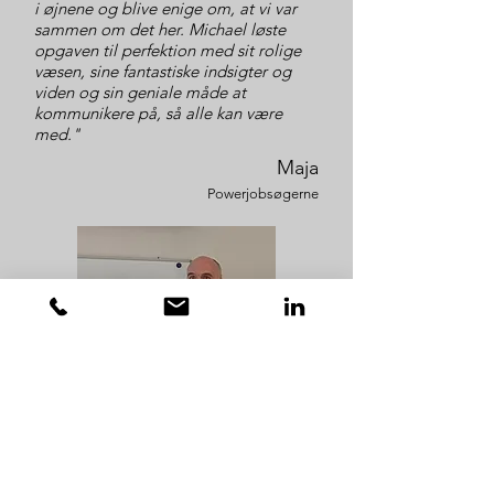
i øjnene og blive enige om, at vi var
sammen om det her. Michael løste
opgaven til perfektion med sit rolige
væsen, sine fantastiske indsigter og
viden og sin geniale måde at
kommunikere på, så alle kan være
med."
Maja
Powerjobsøgerne
KONTAKT