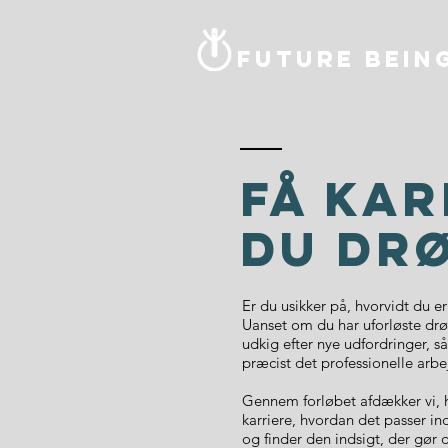
Future bein
Få kar
du dr
Er du usikker på, hvorvidt du er 
Uanset om du har uforløste dr
udkig efter nye udfordringer, s
præcist det professionelle arb
Gennem forløbet afdækker vi, h
karriere, hvordan det passer in
og finder den indsigt, der gør di