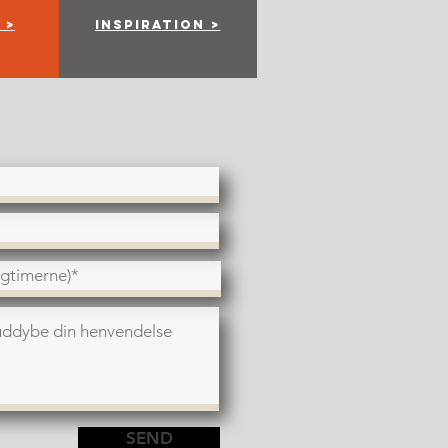
 >
Inspiration >
SEND