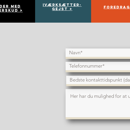
Iværksætter-
der med
FOREDRAG
gejst >
erskud >