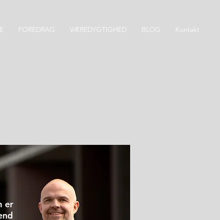
E
FOREDRAG
VÆREDYGTIGHED
BLOG
Kontakt
 er
end