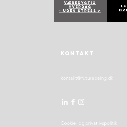
Væredygtig
Le
hverdag
ov
- Uden stress >
KONTAKT
kontakt@futurebeing.dk
Cookie- og privatlivspolitik