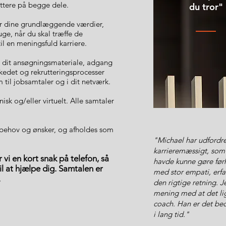
ættere på begge dele.
du tror"
for dine grundlæggende værdier,
ge, når du skal træffe de
il en meningsfuld karriere.
på dit ansøgningsmateriale, adgang
kedet og rekrutteringsprocesser
til jobsamtaler og i dit netværk.
isk og/eller virtuelt. Alle samtaler
 behov og ønsker, og afholdes som
"Michael har udfordret
karrieremæssigt, som j
 vi en kort snak på telefon, så
havde kunne gøre før
 til at hjælpe dig. Samtalen er
med stor empati, erfa
.
den rigtige retning. Je
mening med at det lig
coach. Han er det bed
i lang tid."