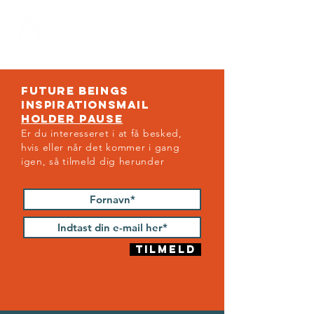
Future
being
Future BeingS
INSPIRATIONSMAIL
HOLDER PAUSE
Er du interesseret i at få besked,
hvis eller når det kommer i gang
igen, så tilmeld dig herunder
Tilmeld