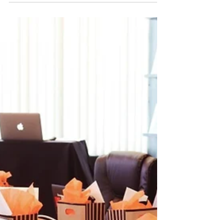
1:1-feedback som nøgle
til succes
En leders evne til at bruge individuel
feedback konstruktivt har en stor effekt på
både trivsel og produktivitet i enhver
organisation...