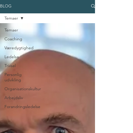
BLOG
Temaer
Temaer
Coaching
Væredygtighed
Ledelse
Trivsel
Personlig
udvikling
Organisationskultur
Arbejdsliv
Forandringsledelse